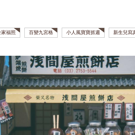
全家福照
百變九宮格
小人風寶寶抓週
新生兒寫