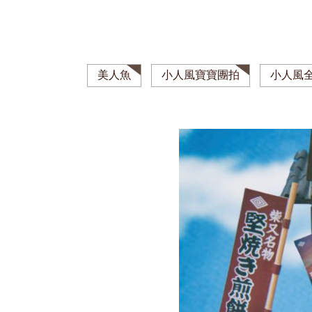
美人魚
小人風寶寶團拍
小人風